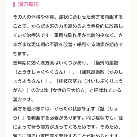
漢方療法
その人の体格や体質、症状に合わせた漢方を内服する
ことで、からだ本来の力を高めるよう全身的に改善し
ていく治療法です。重篤な副作用が比較的少なく、さ
まざまな更年期の不調を改善・緩和する効果が期待で
きます。
更年期に効く漢方薬はいくつかあり、「当帰芍薬散
（とうきしゃくやくさん）」、「加味逍遙散（かみし
ょうようさん）」、「桂枝茯苓丸（けいしぶくりょう
がん）」の3つは「女性の三大処方」と呼ばれている
漢方です。
漢方を選ぶ際には、からだの状態を示す「証（しょ
う）」を判断する必要があります。同じ症状でも、証
によって合う漢方が違ってくるためです。そのため、
漢方に明るい専門医を受診することが勧められます。