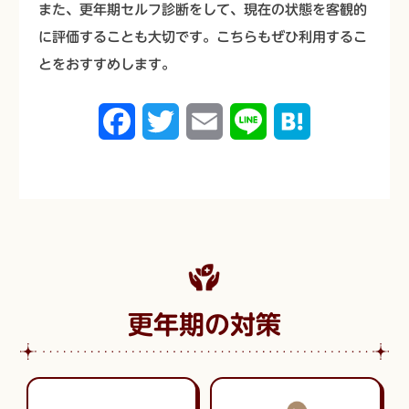
また、更年期セルフ診断をして、現在の状態を客観的
に評価することも大切です。こちらもぜひ利用するこ
とをおすすめします。
F
T
E
L
H
a
w
m
i
a
c
i
a
n
t
e
t
i
e
e
b
t
l
n
o
e
a
更年期の対策
o
r
k