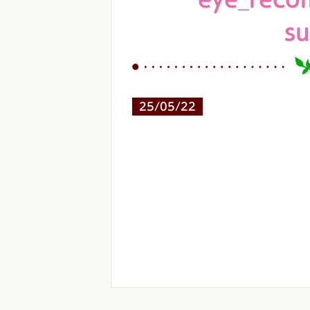
s
25/05/22